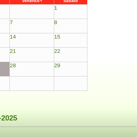
VenerdÃ¬
Sabato
1
7
8
14
15
21
22
28
29
2025