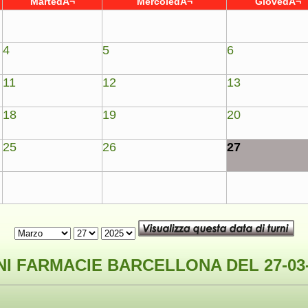
MartedÃ¬
MercoledÃ¬
GiovedÃ¬
4
5
6
11
12
13
18
19
20
25
26
27
I FARMACIE BARCELLONA DEL 27-03-