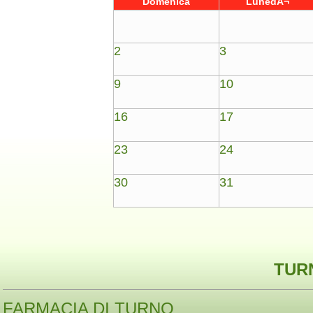
Domenica
LunedÃ¬
2
3
9
10
16
17
23
24
30
31
TURN
FARMACIA DI TURNO