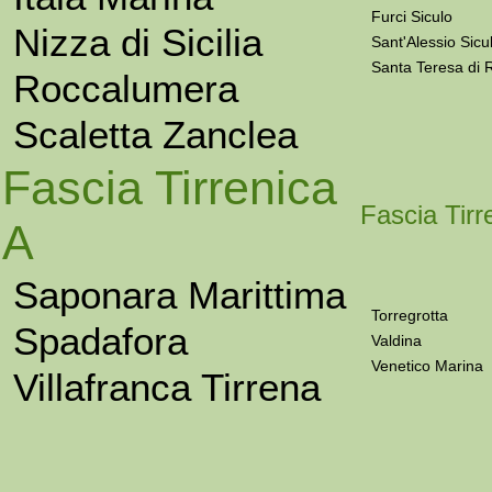
Furci Siculo
Nizza di Sicilia
Sant'Alessio Sicu
Santa Teresa di 
Roccalumera
Scaletta Zanclea
Fascia Tirrenica
Fascia Tirr
A
Saponara Marittima
Torregrotta
Spadafora
Valdina
Venetico Marina
Villafranca Tirrena