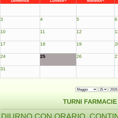
Domenica
LunedÃ¬
MartedÃ¬
3
4
5
6
10
11
12
1
17
18
19
2
24
25
26
2
31
TURNI FARMACIE 
DIURNO CON ORARIO CONTI