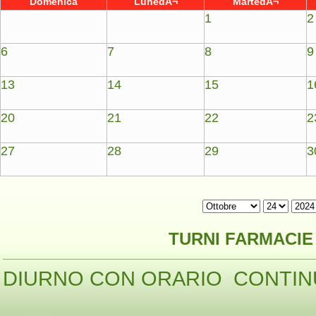
Domenica
LunedÃ¬
MartedÃ¬
1
2
6
7
8
9
13
14
15
1
20
21
22
2
27
28
29
3
TURNI FARMACIE 
DIURNO CON ORARIO CONTIN