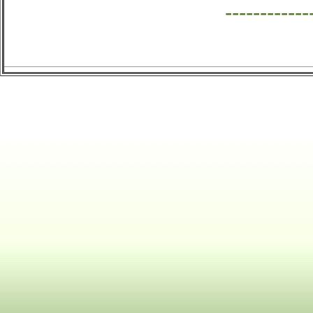
------------