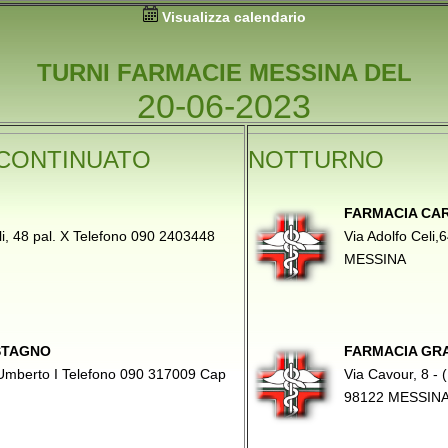
Visualizza calendario
TURNI FARMACIE MESSINA DEL
20-06-2023
CONTINUATO
NOTTURNO
FARMACIA CAR
lli, 48 pal. X Telefono 090 2403448
Via Adolfo Celi
MESSINA
STAGNO
FARMACIA GRA
 Umberto I Telefono 090 317009 Cap
Via Cavour, 8 -
98122 MESSIN