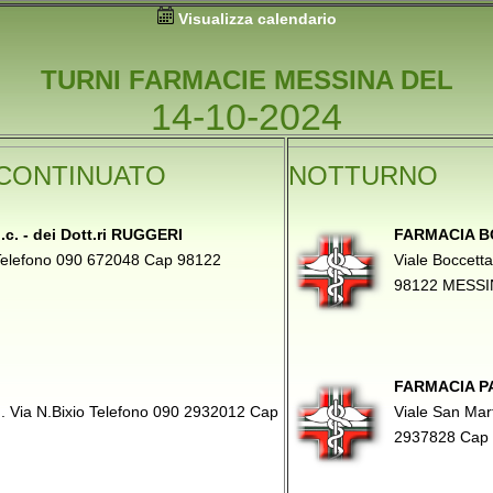
Visualizza calendario
TURNI FARMACIE MESSINA DEL
14-10-2024
CONTINUATO
NOTTURNO
. - dei Dott.ri RUGGERI
FARMACIA BO
 Telefono 090 672048 Cap 98122
Viale Boccett
98122 MESSI
FARMACIA PA
g. Via N.Bixio Telefono 090 2932012 Cap
Viale San Mar
2937828 Cap